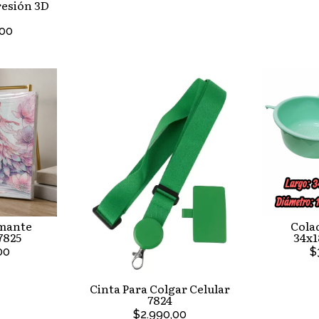
resión 3D
,00
mante
Colad
7825
34x1
00
$
Cinta Para Colgar Celular
7824
$2.990,00