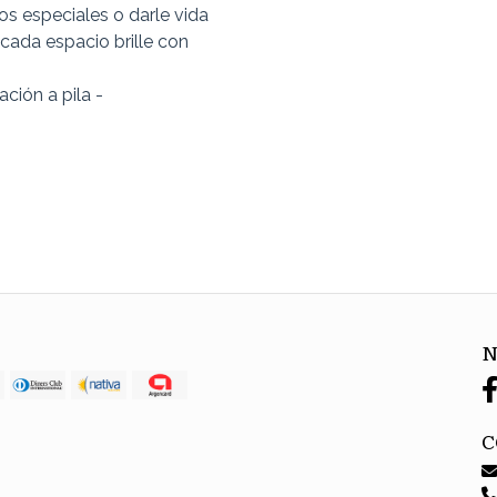
s especiales o darle vida
 cada espacio brille con
ción a pila -
N
C