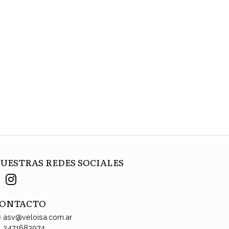
UESTRAS REDES SOCIALES
ONTACTO
asv@veloisa.com.ar
3471683974