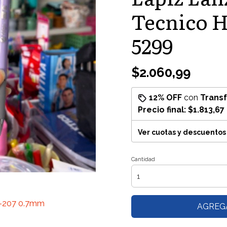
Tecnico 
5299
$2.060,99
12% OFF
con
Trans
Precio final:
$1.813,67
Ver cuotas y descuentos
Cantidad
H-207 0.7mm
AGREG