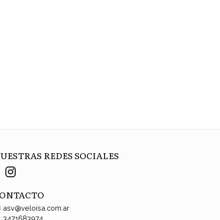
UESTRAS REDES SOCIALES
ONTACTO
asv@veloisa.com.ar
3471683974