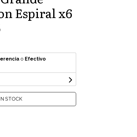
on Espiral x6
5
ferencia
o
Efectivo
IN STOCK