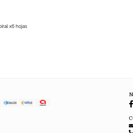
ral x6 hojas
N
C