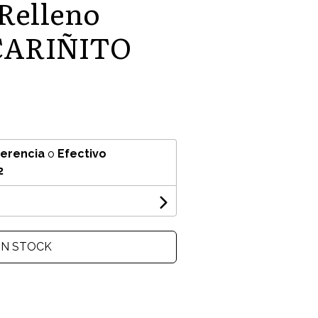
 Relleno
 CARIÑITO
ferencia
o
Efectivo
2
IN STOCK