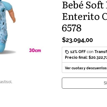
Bebé Soft
Enterito
6578
$23.094,00
12% OFF
con
Trans
Precio final:
$20.322,7
Ver cuotas y descuentos
stisol.
S