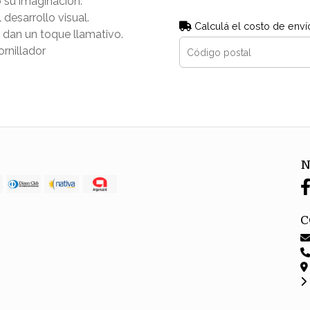
 su imaginación.
 desarrollo visual.
Calculá el costo de enví
 dan un toque llamativo.
ornillador
N
C