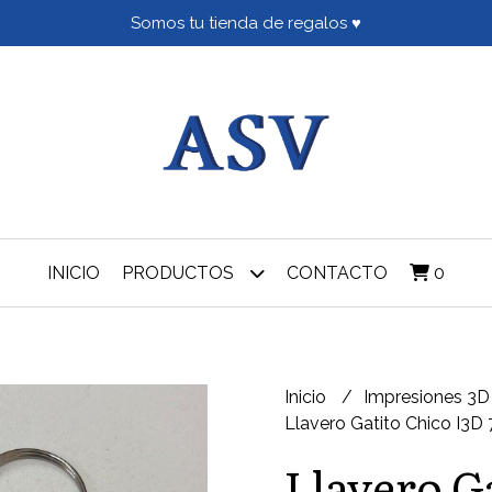
Somos tu tienda de regalos ♥
INICIO
PRODUCTOS
CONTACTO
0
Inicio
Impresiones 3
Llavero Gatito Chico I3D
Llavero G