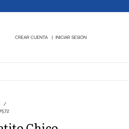
CREAR CUENTA
INICIAR SESIÓN
D
 7572
atito Chico