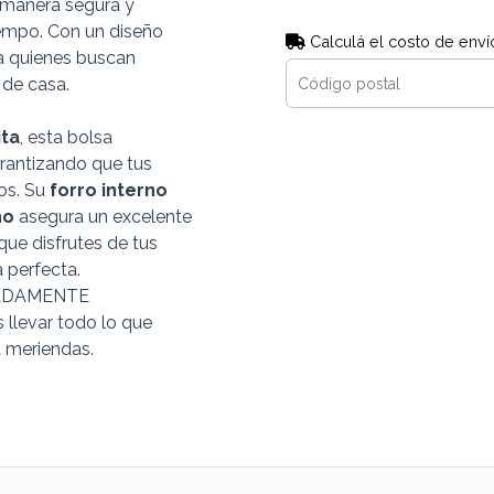
e manera segura y
iempo. Con un diseño
Calculá el costo de enví
ra quienes buscan
de casa.
ita
, esta bolsa
arantizando que tus
os. Su
forro interno
ño
asegura un excelente
que disfrutes de tus
 perfecta.
MADAMENTE
s llevar todo lo que
a meriendas.