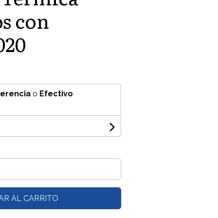
s con
020
ferencia
o
Efectivo
AR AL CARRITO