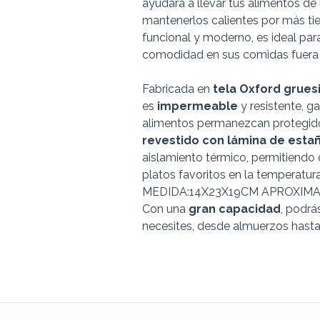
ayudará a llevar tus alimentos d
mantenerlos calientes por más t
funcional y moderno, es ideal pa
comodidad en sus comidas fuera 
Fabricada en
tela Oxford grues
es
impermeable
y resistente, g
alimentos permanezcan protegid
revestido con lámina de esta
aislamiento térmico, permitiendo 
platos favoritos en la temperatura
MEDIDA:14X23X19CM APROXI
Con una
gran capacidad
, podrá
necesites, desde almuerzos hast