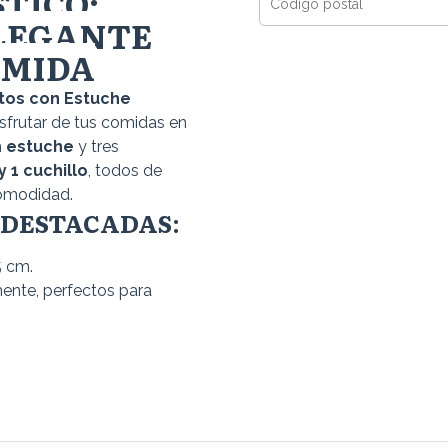
TICO:
ELEGANTE
OMIDA
tos con Estuche
isfrutar de tus comidas en
n
estuche
y tres
y 1 cuchillo
, todos de
omodidad.
 DESTACADAS:
5 cm.
ente, perfectos para