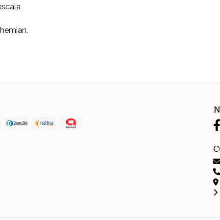
escala
ohemian.
N
C