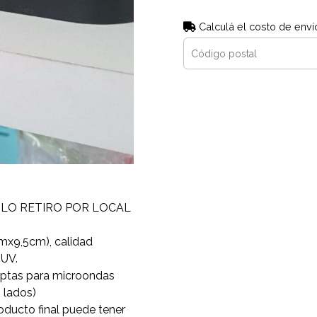
Calculá el costo de enví
OLO RETIRO POR LOCAL
mx9,5cm), calidad
 UV.
 Aptas para microondas
 lados)
oducto final puede tener