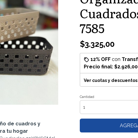
Cuadrado
7585
$3.325,00
12% OFF
con
Trans
Precio final:
$2.926,00
Ver cuotas y descuentos
Cantidad
eño de cuadros y
AGREG
ara tu hogar