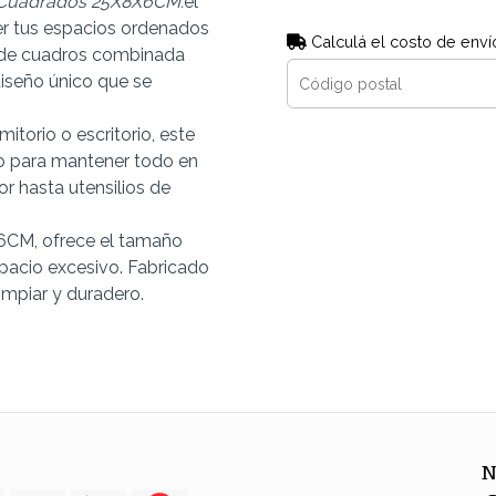
o Cuadrados 25X8X6CM.
el
r tus espacios ordenados
Calculá el costo de enví
 de cuadros combinada
diseño único que se
itorio o escritorio, este
do para mantener todo en
or hasta utensilios de
6CM, ofrece el tamaño
spacio excesivo. Fabricado
limpiar y duradero.
N