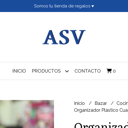
Somos tu tienda de regalos ♥
INICIO
PRODUCTOS
CONTACTO
0
Inicio
Bazar
Coci
Organizador Plástico C
Organizad