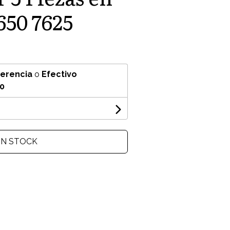
650 7625
ferencia
o
Efectivo
80
IN STOCK