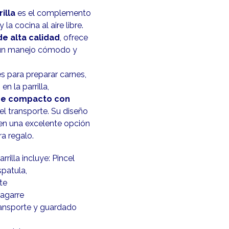
illa
es el complemento
la cocina al aire libre.
de alta calidad
, ofrece
 y un manejo cómodo y
es para preparar carnes,
n la parrilla,
he compacto con
 el transporte. Su diseño
 en una excelente opción
a regalo.
rilla incluye: Pincel
spatula,
te
agarre
ransporte y guardado