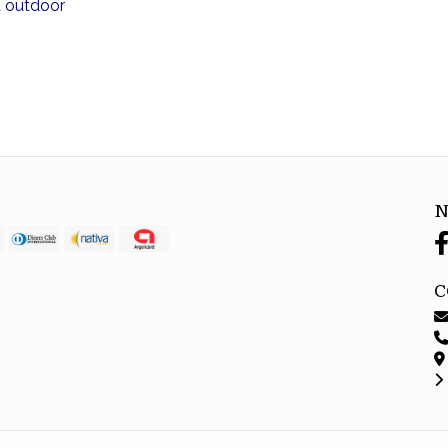
na outdoor
N
C