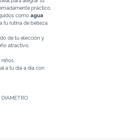
deal para alegrar tu
tremadamente práctico.
líquidos como
agua
 tu rutina de belleza.
ido de tu elección y
eño atractivo.
 niños.
l a tu día a día con
E DIAMETRO